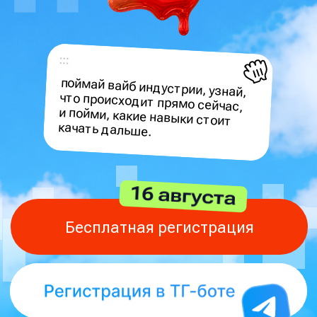
качать дальше.
Бесплат
Бесплатная регистрация